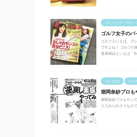
ゴルフウェア・ゴルフ
ゴルフ女子のバ
ゴルフといえば、プ
ですよね！ ゴルフの
落系雑誌といえば「Reg 
ゴルフ日記
ゴル
畑岡奈紗プロも
畑岡奈紗プロもやって
り入れられそうなのでメモ。