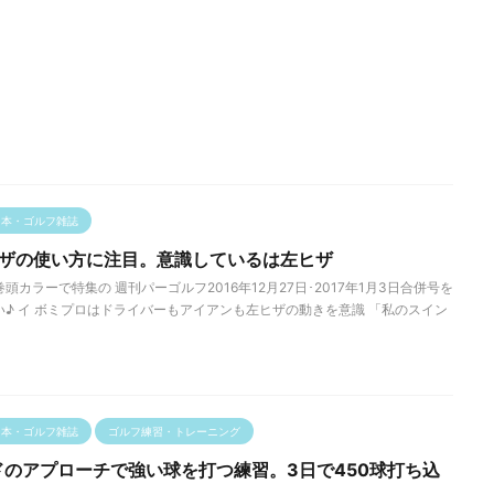
フ本・ゴルフ雑誌
ヒザの使い方に注目。意識しているは左ヒザ
頭カラーで特集の 週刊パーゴルフ2016年12月27日･2017年1月3日合併号を
い♪ イ ボミプロはドライバーもアイアンも左ヒザの動きを意識 「私のスイン
フ本・ゴルフ雑誌
ゴルフ練習・トレーニング
ードのアプローチで強い球を打つ練習。3日で450球打ち込