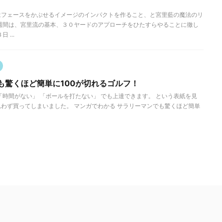
。
はフェースをかぶせるイメージのインパクトを作ること、と宮里藍の魔法のリ
週間は、宮里流の基本、３０ヤードのアプローチをひたすらやることに徹し
 ...
も驚くほど簡単に100が切れるゴルフ！
「時間がない」 「ボールを打たない」 でも上達できます。 という表紙を見
わず買ってしまいました。 マンガでわかる サラリーマンでも驚くほど簡単