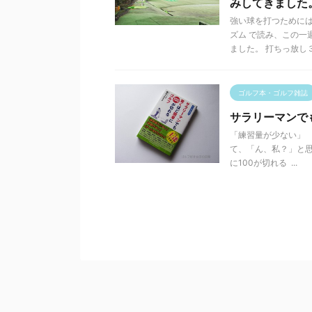
みしてきました
強い球を打つために
ズム で読み、この一
ました。 打ちっ放し３日
ゴルフ本・ゴルフ雑誌
サラリーマンで
「練習量が少ない」 
て、「ん、私？」と思
に100が切れる ...