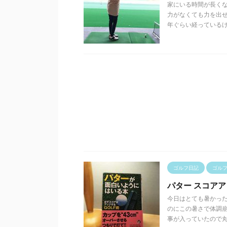
家にいる時間が長くな
力がなくても力を出せ
年ぐらい経っているけ .
ゴルフ日記
ゴル
パター スコア
今日はとても暑かっ
のにこの暑さで体調崩
事が入っていたので丸の内