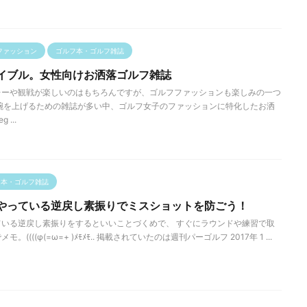
ファッション
ゴルフ本・ゴルフ雑誌
イブル。女性向けお洒落ゴルフ雑誌
レーや観戦が楽しいのはもちろんですが、ゴルフファッションも楽しみの一つ
腕を上げるための雑誌が多い中、ゴルフ女子のファッションに特化したお洒
...
フ本・ゴルフ雑誌
やっている逆戻し素振りでミスショットを防ごう！
いる逆戻し素振りをするといいことづくめで、 すぐにラウンドや練習で取
((((φ(=ω=+ )ﾒﾓﾒﾓ.. 掲載されていたのは週刊パーゴルフ 2017年 1 ...