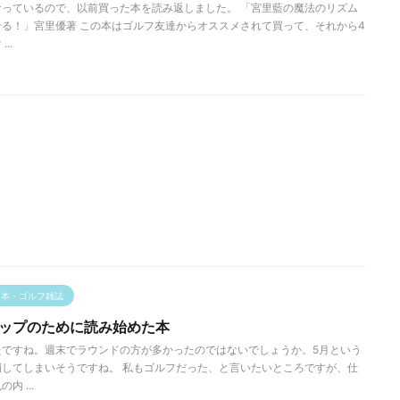
っているので、以前買った本を読み返しました。 「宮里藍の魔法のリズム
る！」宮里優著 この本はゴルフ友達からオススメされて買って、それから4
..
フ本・ゴルフ雑誌
アップのために読み始めた本
たですね。週末でラウンドの方が多かったのではないでしょうか。5月という
してしまいそうですね。 私もゴルフだった、と言いたいところですが、仕
 ...