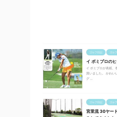
ゴルフ日記
ゴル
イ ボミプロの
イ ボミプロが表紙、巻
買いました。 かわい
グ ...
ゴルフ日記
ゴル
宮里流 30ヤ