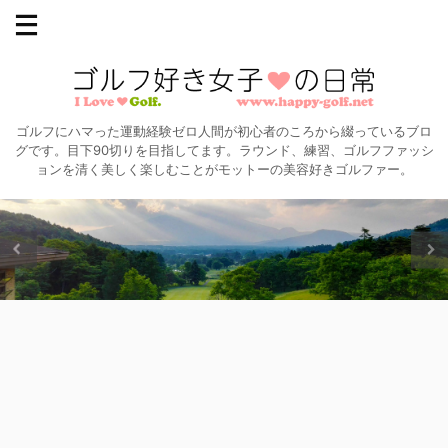
ゴルフにハマった運動経験ゼロ人間が初心者のころから綴っているブロ
グです。目下90切りを目指してます。ラウンド、練習、ゴルフファッシ
ョンを清く美しく楽しむことがモットーの美容好きゴルファー。