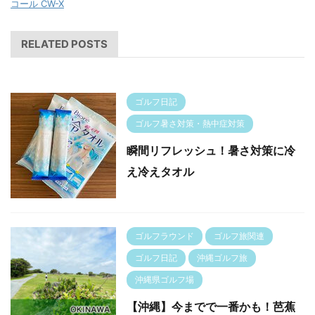
コール CW-X
RELATED POSTS
ゴルフ日記
ゴルフ暑さ対策・熱中症対策
瞬間リフレッシュ！暑さ対策に冷
え冷えタオル
ゴルフラウンド
ゴルフ旅関連
ゴルフ日記
沖縄ゴルフ旅
沖縄県ゴルフ場
【沖縄】今までで一番かも！芭蕉