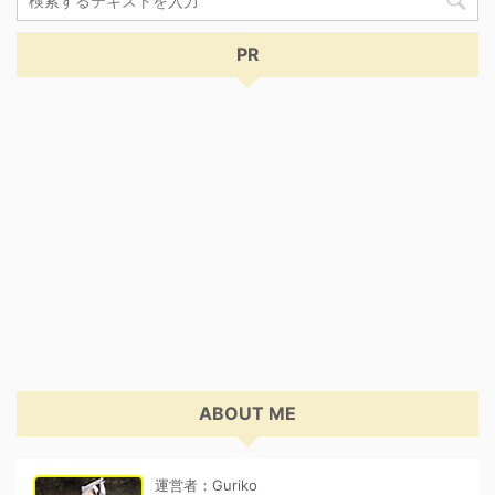
PR
ABOUT ME
運営者：Guriko