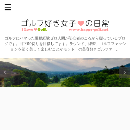
ゴルフにハマった運動経験ゼロ人間が初心者のころから綴っているブロ
グです。目下90切りを目指してます。ラウンド、練習、ゴルフファッシ
ョンを清く美しく楽しむことがモットーの美容好きゴルファー。