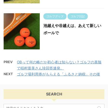
ゴルフグッズ
ゴルフ日記
池越えや谷越えは、あえて新しい
ボールで
PREV
OBって何の略だか初心者は知らない？ゴルフの真髄
で稲村亜美さん珍回答連発。
NEXT
ゴルフ場利用券がもらえる「ふるさと納税」その後
SEARCH