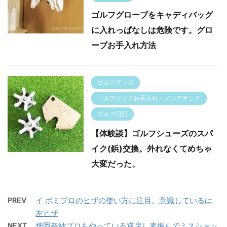
ゴルフグローブをキャディバッグ
に入れっぱなしは危険です。グロ
ーブお手入れ方法
ゴルフグッズ
ゴルフグッズお手入れ・メンテナンス
ゴルフ日記
【体験談】ゴルフシューズのスパ
イク(鋲)交換。外れなくてめちゃ
大変だった。
PREV
イ ボミプロのヒザの使い方に注目。意識しているは
左ヒザ
NEXT
畑岡奈紗プロもやっている逆戻し素振りでミスショッ