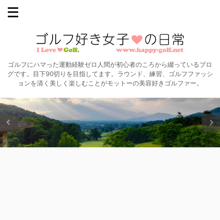
ゴルフにハマった運動経験ゼロ人間が初心者のころから綴っているブロ
グです。目下90切りを目指してます。ラウンド、練習、ゴルフファッシ
ョンを清く美しく楽しむことがモットーの美容好きゴルファー。