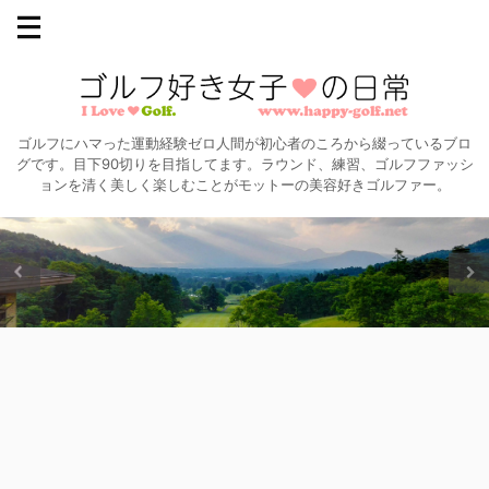
ゴルフにハマった運動経験ゼロ人間が初心者のころから綴っているブロ
グです。目下90切りを目指してます。ラウンド、練習、ゴルフファッシ
ョンを清く美しく楽しむことがモットーの美容好きゴルファー。