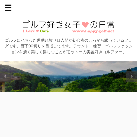
ゴルフにハマった運動経験ゼロ人間が初心者のころから綴っているブロ
グです。目下90切りを目指してます。ラウンド、練習、ゴルフファッシ
ョンを清く美しく楽しむことがモットーの美容好きゴルファー。