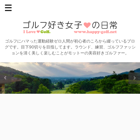
ゴルフにハマった運動経験ゼロ人間が初心者のころから綴っているブロ
グです。目下90切りを目指してます。ラウンド、練習、ゴルフファッシ
ョンを清く美しく楽しむことがモットーの美容好きゴルファー。