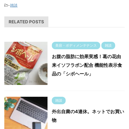
-
雑談
RELATED POSTS
美容・ボディメンテナンス
雑談
お腹の脂肪に効果実感！葛の花由
来イソフラボン配合 機能性表示食
品の「シボヘール」
雑談
外出自粛の4連休。ネットでお買い
物