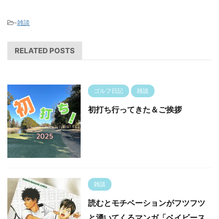
-
雑談
RELATED POSTS
ゴルフ日記
雑談
初打ち行ってきた＆ご挨拶
雑談
読むとモチベーションがフツフツ
と湧いてくるマンガ「ベイビース