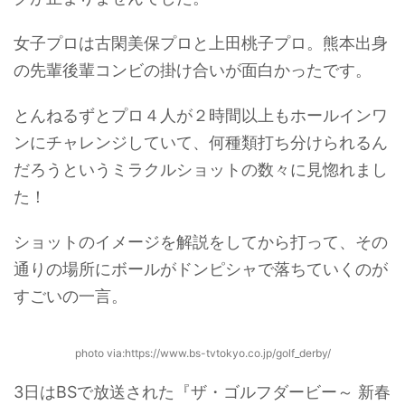
女子プロは古閑美保プロと上田桃子プロ。熊本出身
の先輩後輩コンビの掛け合いが面白かったです。
とんねるずとプロ４人が２時間以上もホールインワ
ンにチャレンジしていて、何種類打ち分けられるん
だろうというミラクルショットの数々に見惚れまし
た！
ショットのイメージを解説をしてから打って、その
通りの場所にボールがドンピシャで落ちていくのが
すごいの一言。
photo via:https://www.bs-tvtokyo.co.jp/golf_derby/
3日はBSで放送された『ザ・ゴルフダービー～ 新春