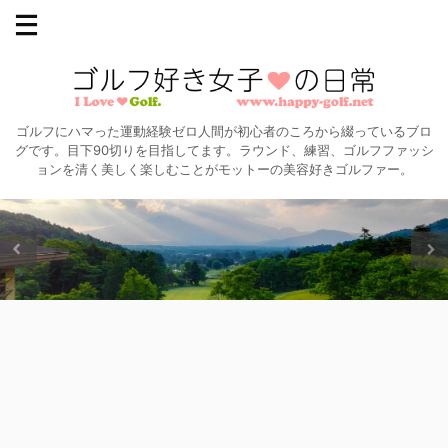
ゴルフにハマった運動経験ゼロ人間が初心者のころから綴っているブロ
グです。目下90切りを目指してます。ラウンド、練習、ゴルフファッシ
ョンを清く美しく楽しむことがモットーの美容好きゴルファー。