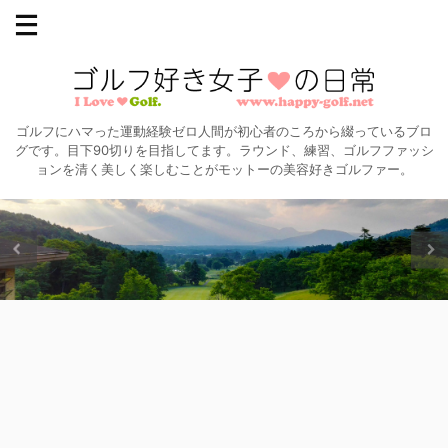
ゴルフにハマった運動経験ゼロ人間が初心者のころから綴っているブロ
グです。目下90切りを目指してます。ラウンド、練習、ゴルフファッシ
ョンを清く美しく楽しむことがモットーの美容好きゴルファー。