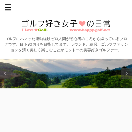
ゴルフにハマった運動経験ゼロ人間が初心者のころから綴っているブロ
グです。目下90切りを目指してます。ラウンド、練習、ゴルフファッシ
ョンを清く美しく楽しむことがモットーの美容好きゴルファー。