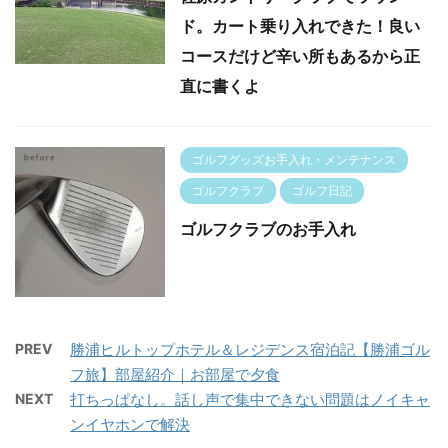
ド。カート乗り入れできた！良い
コースだけど辛い所もあるから正
直に書くよ
ゴルフグッズお手入れ・メンテナンス
ゴルフクラブ
ゴルフ日記
ゴルフクラブのお手入れ
PREV
勝浦ヒルトップホテル＆レジデンス宿泊記【勝浦ゴル
フ旅】部屋紹介｜お部屋で夕食
NEXT
打ちっぱなし。話し声で集中できない問題はノイキャ
ンイヤホンで解決