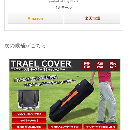
posted with
カエレバ
1st モール
Amazon
楽天市場
次の候補がこちら