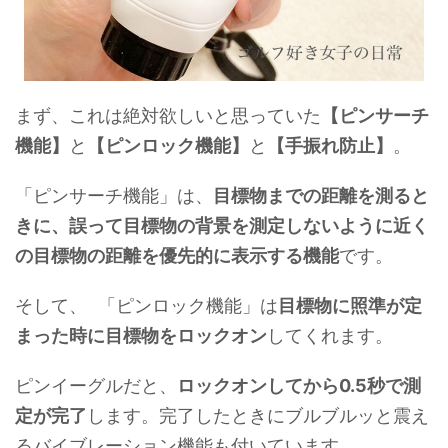
まず、これは絶対欲しいと思っていた
【ピンサーチ
機能】
と
【ピンロック機能】
と
【手振れ防止】
。
「ピンサーチ機能」は、
目標物までの距離を測ると
きに、誤って目標物の背景を測定しないように近く
の目標物の距離を優先的に表示する機能
です。
そして、 「ピンロック機能」は
目標物に照準が定
まった時に目標物をロックオン
してくれます。
ピンイーグルだと、
ロックオンしてから0.5秒で測
定が完了
します。完了したときにブルブルッと震え
るバイブレーション機能も付いています。