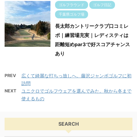
ゴルフラウンド
ゴルフ日記
千葉県ゴルフ場
長太郎カントリークラブ口コミレ
ポ｜練習場充実｜レディスティは
距離短めpar3で好スコアチャンス
あり
PREV
広くて綺麗な打ちっ放しへ。藤沢ジャンボゴルフに初
訪問
NEXT
ユニクロでゴルフウェアを選んでみた。秋から冬まで
使えるもの
SEARCH