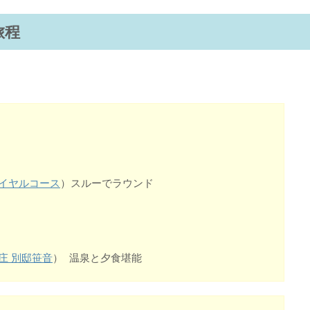
旅程
ロイヤルコース
）スルーでラウンド
庄 別邸笹音
） 温泉と夕食堪能