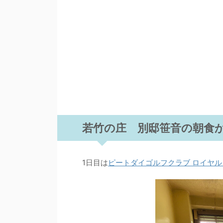
若竹の庄 別邸笹音の朝食
1日目は
ピートダイゴルフクラブ ロイヤル