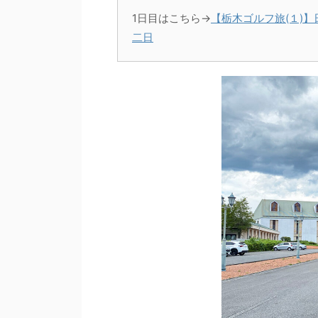
1日目はこちら→
【栃木ゴルフ旅(１)
二日