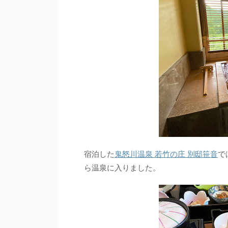
宿泊した
鬼怒川温泉 若竹の庄 別邸笹音
で
ら温泉に入りました。