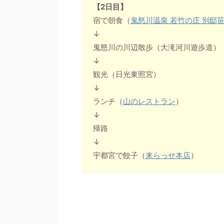
【2日目】
宿で朝食（
鬼怒川温泉 若竹の庄 別邸
↓
鬼怒川の川辺散歩（大滝河川遊歩道）
↓
観光（日光東照宮）
↓
ランチ（
山のレストラン
）
↓
帰路
↓
宇都宮で餃子（
来らっせ本店
）