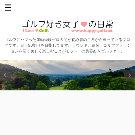
ゴルフにハマった運動経験ゼロ人間が初心者のころから綴っているブロ
グです。目下90切りを目指してます。ラウンド、練習、ゴルフファッシ
ョンを清く美しく楽しむことがモットーの美容好きゴルファー。