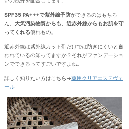
いの成分を配合してます。
SPF35 PA+++で紫外線予防
ができるのはもちろ
ん、
大気汚染物質からも、近赤外線からもお肌を守
ってくれる
優れもの。
近赤外線は紫外線カット剤だけでは防ぎにくいと言
われているの知ってますか？それがファンデーショ
ンでできるってすごいですよね。
詳しく知りたい方はこちら→
薬用クリアエステヴェ
ール