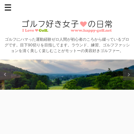
ゴルフにハマった運動経験ゼロ人間が初心者のころから綴っているブロ
グです。目下90切りを目指してます。ラウンド、練習、ゴルフファッシ
ョンを清く美しく楽しむことがモットーの美容好きゴルファー。