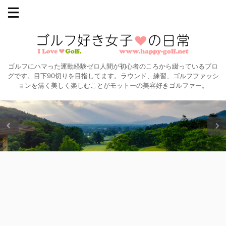
ゴルフにハマった運動経験ゼロ人間が初心者のころから綴っているブロ
グです。目下90切りを目指してます。ラウンド、練習、ゴルフファッシ
ョンを清く美しく楽しむことがモットーの美容好きゴルファー。