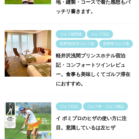
地・縫製・コースで着た感想もバ
ッチリ書きます。
ゴルフ旅関連
ゴルフ日記
長野|軽井沢ゴルフ旅
長野県ゴルフ場
軽井沢浅間プリンスホテル宿泊
記・コンフォートツインレビュ
ー。食事も美味しくてゴルフ滞在
におすすめ。
ゴルフ日記
ゴルフ本・ゴルフ雑誌
イ ボミプロのヒザの使い方に注
目。意識しているは左ヒザ