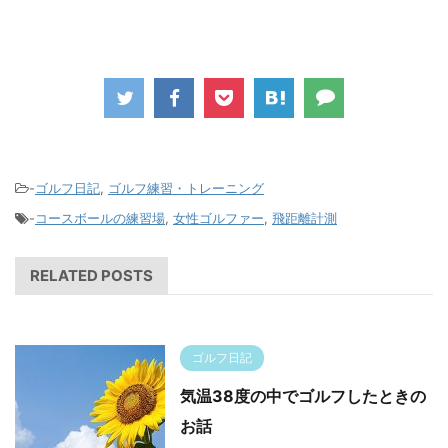
-
ゴルフ日記
,
ゴルフ練習・トレーニング
-
コースボールの練習場
,
女性ゴルファー
,
飛距離計測
RELATED POSTS
ゴルフ日記
気温38度の中でゴルフしたときの
お話