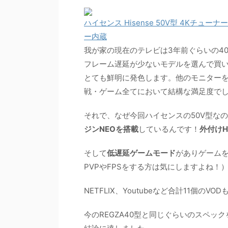
ハイセンス Hisense 50V型 4Kチュー
ー内蔵
我が家の現在のテレビは3年前ぐらいの40型
フレーム遅延が少ないモデルを選んで買
とても鮮明に発色します。他のモニター
戦・ゲーム全てにおいて結構な満足度で
それで、なぜ今回ハイセンスの50V型なの
ジンNEOを搭載
しているんです！
外付けH
そして
低遅延ゲームモード
がありゲーム
PVPやFPSをする方は気にしますよね！
NETFLIX、Youtubeなど合計11個
今のREGZA40型と同じぐらいのスペック