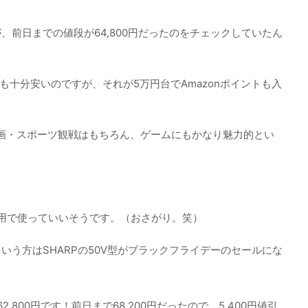
、前日までの値段が64,800円だったのをチェックしていたん
も十分安いのですが、それが5万円台でAmazonポイントも入
・映画・スポーツ観戦はもちろん、ゲームにもかなり魅力的とい
専用で使っていいそうです。（おさがり。笑）
いう方はSHARPの50V型がブラックフライデーのセールにな
62,800円です！前日まで68,200円だったので、5,400円値引