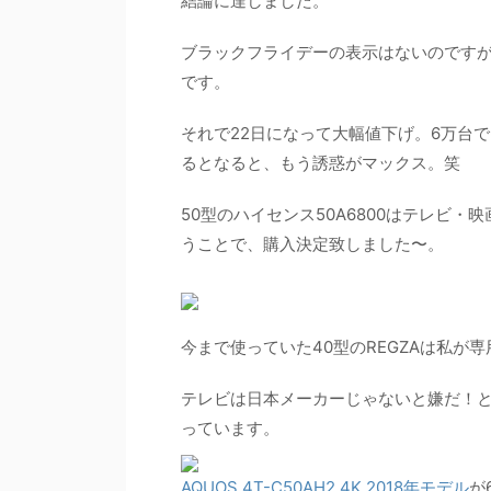
結論に達しました。
ブラックフライデーの表示はないのですが
です。
それで22日になって大幅値下げ。6万台で
るとなると、もう誘惑がマックス。笑
50型のハイセンス50A6800はテレビ
うことで、購入決定致しました〜。
今まで使っていた40型のREGZAは私が
テレビは日本メーカーじゃないと嫌だ！と
っています。
AQUOS 4T-C50AH2 4K 2018年モデル
が