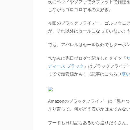
夜にベッドやソファでタブレットで雑誌を見
しながらゴロゴロするの大好き。
今回のブラックフライデー、ゴルフウェアだ
が、それ以外はセールになっていないよ
でも、アパレルはセール以外でもクーポン
ちなみに先日ブログで紹介したタイツ「
サ
ディース ブラック
」はブラックフライデー
までで最安値かも！（記事はこちら→
寒
Amazonのブラックフライデーは「黒
きり言って、何がどう安いかは見てみな
フードも日用品もあるから盛りだくさん