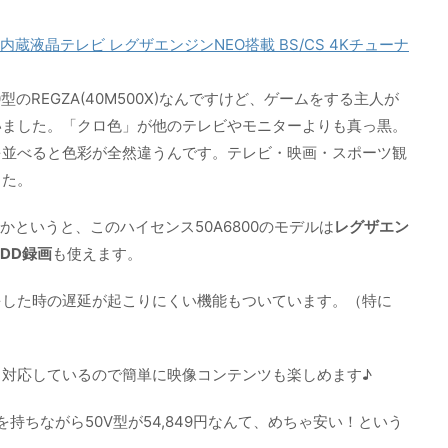
ナー内蔵液晶テレビ レグザエンジンNEO搭載 BS/CS 4Kチューナ
のREGZA(40M500X)なんですけど、ゲームをする主人が
いました。「クロ色」が他のテレビやモニターよりも真っ黒。
を並べると色彩が全然違うんです。テレビ・映画・スポーツ観
した。
かというと、このハイセンス50A6800のモデルは
レグザエン
DD録画
も使えます。
をした時の遅延が起こりにくい機能もついています。（特に
）
のVODも対応しているので簡単に映像コンテンツも楽しめます♪
を持ちながら50V型が54,849円なんて、めちゃ安い！という