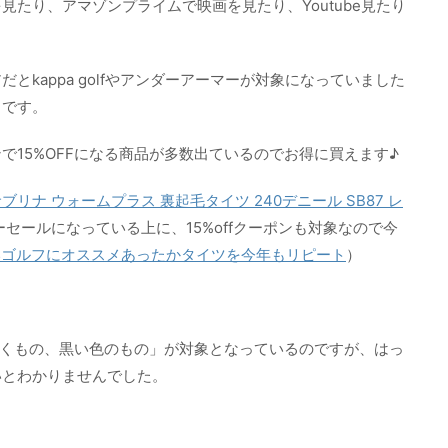
たり、アマゾンプライムで映画を見たり、Youtube見たり
とkappa golfやアンダーアーマーが対象になっていました
うです。
で15%OFFになる商品が多数出ているのでお得に買えます♪
ブリナ ウォームプラス 裏起毛タイツ 240デニール SB87 レ
セールになっている上に、15%offクーポンも対象なので今
いゴルフにオススメあったかタイツを今年もリピート
）
とつくもの、黒い色のもの」が対象となっているのですが、はっ
いとわかりませんでした。
。