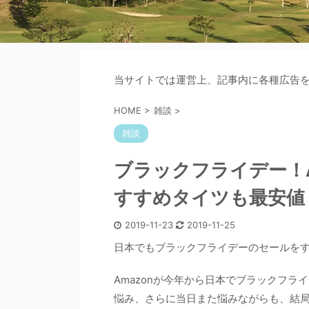
当サイトでは運営上、記事内に各種広告
HOME
>
雑談
>
雑談
ブラックフライデー！A
すすめタイツも最安値
2019-11-23
2019-11-25
日本でもブラックフライデーのセールを
Amazonが今年から日本でブラックフ
悩み、さらに当日また悩みながらも、結