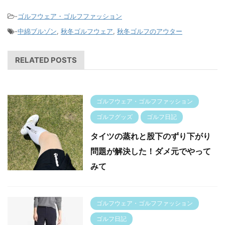
-
ゴルフウェア・ゴルフファッション
-
中綿ブルゾン
,
秋冬ゴルフウェア
,
秋冬ゴルフのアウター
RELATED POSTS
ゴルフウェア・ゴルフファッション
ゴルフグッズ
ゴルフ日記
タイツの蒸れと股下のずり下がり
問題が解決した！ダメ元でやって
みて
ゴルフウェア・ゴルフファッション
ゴルフ日記