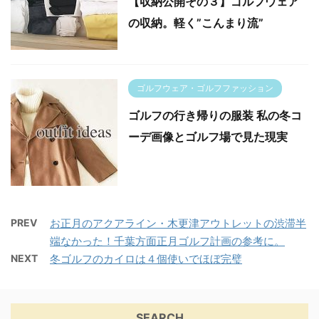
【収納公開その３】ゴルフウェア
の収納。軽く”こんまり流”
ゴルフウェア・ゴルフファッション
ゴルフの行き帰りの服装 私の冬コ
ーデ画像とゴルフ場で見た現実
PREV
お正月のアクアライン・木更津アウトレットの渋滞半
端なかった！千葉方面正月ゴルフ計画の参考に。
NEXT
冬ゴルフのカイロは４個使いでほぼ完璧
SEARCH