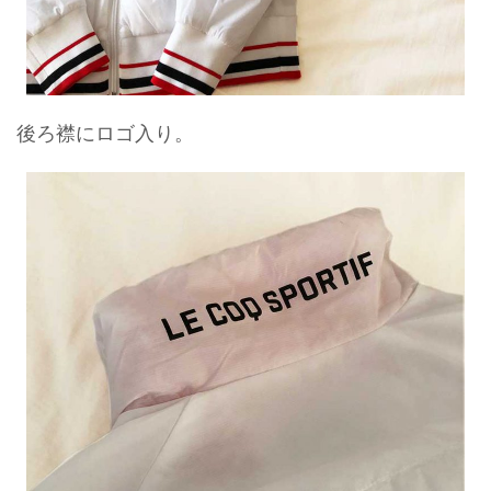
後ろ襟にロゴ入り。