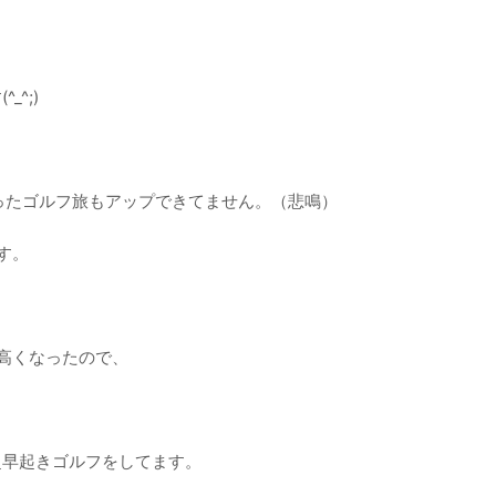
、
^;)
ったゴルフ旅もアップできてません。（悲鳴）
す。
高くなったので、
超早起きゴルフをしてます。