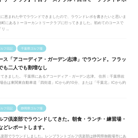
候に恵まれた中でラウンドできましたので、ラウンドレポを書きたいと思いま
南町にあるトーヨーカントリークラブに行ってきました。初めてのコースで
 ...
ゴルフ日記
千葉県ゴルフ場
ース「アコーディア・ガーデン志津」でラウンド。フラッ
でも二人でも割増なし
てきました。 千葉県にあるアコーディア・ガーデン志津。 住所：千葉県佐
車の場合は東関東自動車道「四街道」ICから約10分、または「千葉北」ICから約
ゴルフ日記
静岡県ゴルフ場
ルフ倶楽部でラウンドしてきた。朝食・ランチ・練習場・
などレポートします。
倶楽部でラウンドしました。レンブラントゴルフ倶楽部は静岡県御殿場市にあ