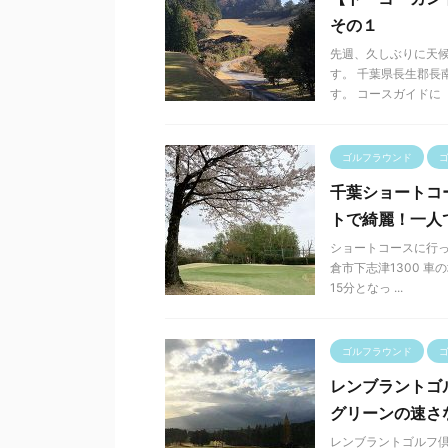
その１
先週、久しぶりに天
す。 千葉県長生郡長
す。 コースガイドに「リ
ゴルフラウンド
千葉ショートコ
トで綺麗！一人
ショートコースに行っ
倉市下志津1300 
15分となっ ...
ゴルフラウンド
レンブラントゴ
グリーンの速さ
レンブラントゴルフ