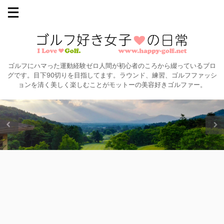
ゴルフにハマった運動経験ゼロ人間が初心者のころから綴っているブロ
グです。目下90切りを目指してます。ラウンド、練習、ゴルフファッシ
ョンを清く美しく楽しむことがモットーの美容好きゴルファー。