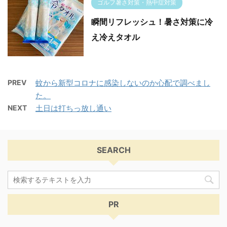
ゴルフ暑さ対策・熱中症対策
瞬間リフレッシュ！暑さ対策に冷
え冷えタオル
PREV
蚊から新型コロナに感染しないのか心配で調べまし
た。
NEXT
土日は打ちっ放し通い
SEARCH
PR