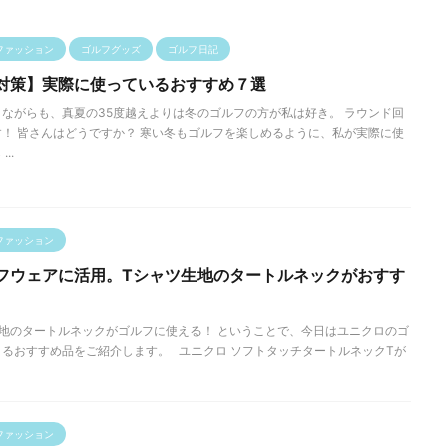
ファッション
ゴルフグッズ
ゴルフ日記
対策】実際に使っているおすすめ７選
ながらも、真夏の35度越えよりは冬のゴルフの方が私は好き。 ラウンド回
！ 皆さんはどうですか？ 寒い冬もゴルフを楽しめるように、私が実際に使
..
ファッション
フウェアに活用。Tシャツ生地のタートルネックがおすす
地のタートルネックがゴルフに使える！ ということで、今日はユニクロのゴ
るおすすめ品をご紹介します。 ユニクロ ソフトタッチタートルネックTが
ファッション