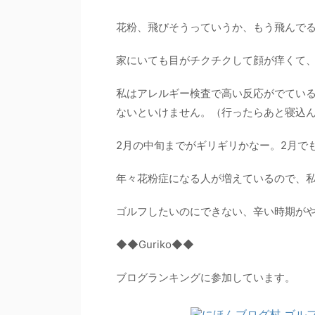
花粉、飛びそうっていうか、もう飛んで
家にいても目がチクチクして顔が痒くて
私はアレルギー検査で高い反応がでてい
ないといけません。（行ったらあと寝込
2月の中旬までがギリギリかなー。2月で
年々花粉症になる人が増えているので、
ゴルフしたいのにできない、辛い時期が
◆◆Guriko◆◆
ブログランキングに参加しています。