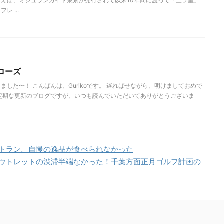
えば、ミシュランガイド東京が発行されて以来10年間に渡って「三ツ星」
 ...
ローズ
ました〜！ こんばんは、Gurikoです。 遅ればせながら、明けましておめで
定期な更新のブログですが、いつも読んでいただいてありがとうございま
トラン。自慢の逸品が食べられなかった
ウトレットの渋滞半端なかった！千葉方面正月ゴルフ計画の