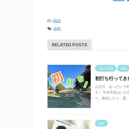
-
雑談
-
花粉
RELATED POSTS
ゴルフ日記
雑談
初打ち行ってき
お正月、あっという間
す！ 年末年始はいか
り、勉強したり、運 ..
雑談