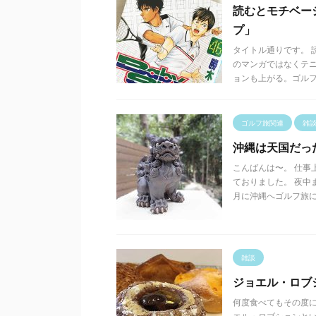
読むとモチベー
プ」
タイトル通りです。 
のマンガではなくテ
ョンも上がる。ゴルフだ 
ゴルフ旅関連
雑
沖縄は天国だっ
こんばんは〜。 仕事
ておりました。 夜中
月に沖縄へゴルフ旅に .
雑談
ジョエル・ロブ
何度食べてもその度に