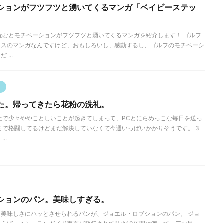
ションがフツフツと湧いてくるマンガ「ベイビーステッ
読むとモチベーションがフツフツと湧いてくるマンガを紹介します！ ゴルフ
ニスのマンガなんですけど、おもしろいし、感動するし、ゴルフのモチベーシ
...
談
た。帰ってきたら花粉の洗礼。
上で少々ややことしいことが起きてしまって、PCとにらめっこな毎日を送っ
まで格闘してるけどまだ解決していなくて今週いっぱいかかりそうです。 3
..
ションのパン。美味しすぎる。
美味しさにハッとさせられるパンが、ジョエル・ロブションのパン。 ジョ