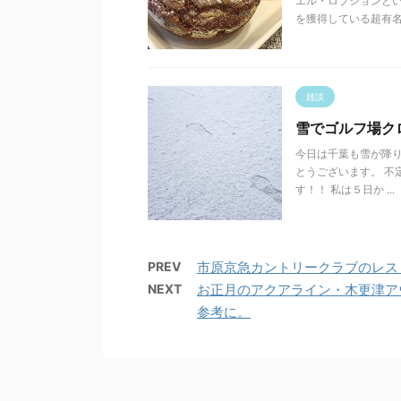
エル・ロブションとい
を獲得している超有名フレ
雑談
雪でゴルフ場ク
今日は千葉も雪が降り
とうございます。 不
す！！ 私は５日か ...
PREV
市原京急カントリークラブのレス
NEXT
お正月のアクアライン・木更津ア
参考に。